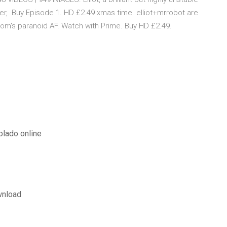
er, Buy Episode 1. HD £2.49 xmas time. elliot+mrrobot are
. dom's paranoid AF. Watch with Prime. Buy HD £2.49.
blado online
wnload