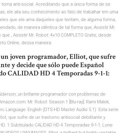
rna anti-social. Acreditando que a única forma de se
s, ele alia seu conhecimento ao fato de trabalhar em uma
eles que ele ama daqueles que tentam, de alguma forma,
endado, de maneira idêntica de tal forma que, Assistir Mr.
is que , Assistir Mr. Robot: 4×10 COMPLETO Gratis, desde
eto Online, dessa maneira
 un joven programador, Elliot, que sufre
ante y decide que sólo puede Español
ado CALIDAD HD 4 Temporadas 9-1-1:
t Alderson, un brillante programador con problemas de
mazon.com: Mr. Robot: Season 1 [Blu-ray]: Rami Malek,
reen; Language: English (DTS-HD Master Audio 5.1) Esta serie
ot, que sufre de un trastorno antisocial debilitante y
HD. 1 Subtitulado CALIDAD HD 4 Temporadas 9-1-1: Lone
 48 VIDEOS | 949 IMAGES. Elliot, a brilliant but highly unstable