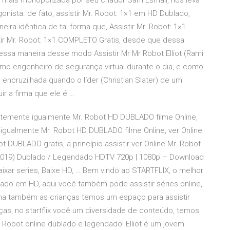
 mais monopolizada por seu criador Sam Esmail, nos leva
ista. de fato, assistir Mr. Robot: 1×1 em HD Dublado,
ira idêntica de tal forma que, Assistir Mr. Robot: 1×1
istir Mr. Robot: 1×1 COMPLETO Gratis, desde que dessa
dessa maneira desse modo Assistir Mr Mr Robot Elliot (Rami
mo engenheiro de segurança virtual durante o dia, e como
a encruzilhada quando o líder (Christian Slater) de um
ir a firma que ele é …
entemente igualmente Mr. Robot HD DUBLADO filme Online,
igualmente Mr. Robot HD DUBLADO filme Online, ver Online
t DUBLADO gratis, a princípio assistir ver Online Mr. Robot
2019) Dublado / Legendado HDTV 720p | 1080p – Download
ixar series, Baixe HD, … Bem vindo ao STARTFLIX, o melhor
ndado em HD, aqui você também pode assistir séries online,
ma também as crianças temos um espaço para assistir
aças, no startflix você um diversidade de conteúdo, temos
 Mr. Robot online dublado e legendado! Elliot é um jovem