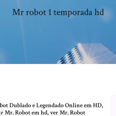
Mr robot 1 temporada hd
Robot Dublado e Legendado Online em HD,
tir Mr. Robot em hd, ver Mr. Robot