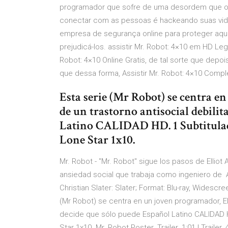
programador que sofre de uma desordem que o to
conectar com as pessoas é hackeando suas vida
empresa de segurança online para proteger aqu
prejudicá-los. assistir Mr. Robot: 4×10 em HD Leg
Robot: 4×10 Online Gratis, de tal sorte que depo
que dessa forma, Assistir Mr. Robot: 4×10 Compl
Esta serie (Mr Robot) se centra en
de un trastorno antisocial debilit
Latino CALIDAD HD. 1 Subtitul
Lone Star 1x10.
Mr. Robot - "Mr. Robot" sigue los pasos de Ellio
ansiedad social que trabaja como ingeniero de A
Christian Slater: Slater; Format: Blu-ray, Widesc
(Mr Robot) se centra en un joven programador, Elli
decide que sólo puede Español Latino CALIDAD 
Star 1x10. Mr. Robot Poster. Trailer. 1:01 | Trailer.