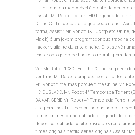
HD! Mr. Robot em sua segunda temporada, ainda
a uma jornada memorável à mente de seu protagon
assistir Mr. Robot: 1×1 em HD Legendado, de mane
Online Gratis, de tal sorte que depois que , Ass
forma, Assistir Mr. Robot: 1×1 Completo Online, 
Malek) é um jovem programador que trabalha co
hacker vigilante durante a noite. Elliot se vê num
misterioso grupo de hacker o recruta para destru
Ver Mr. Robot 1080p Fulla hd Online, surpreend
ver filme Mr. Robot completo, semelhantemente 
Mr. Robot filme, mas porque filme Online Mr. Robo
HD DUBLADO, Mr. Robot 4ª Temporada Torrent (
BAIXAR SERIE Mr. Robot 4ª Temporada Torrent, ba
site para assistir filmes online dublado ou lege
temos animes online dublado e legendado, cha
desenhos dublado, o site é livre de virus e ame
filmes originais netflix, séries originais Assistir