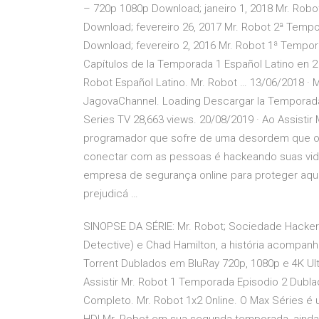
– 720p 1080p Download; janeiro 1, 2018 Mr. Rob
Download; fevereiro 26, 2017 Mr. Robot 2ª Tempo
Download; fevereiro 2, 2016 Mr. Robot 1ª Temp
Capítulos de la Temporada 1 Español Latino en 2
Robot Español Latino. Mr. Robot … 13/06/2018 · 
JagovaChannel. Loading Descargar la Temporada 1
Series TV 28,663 views. 20/08/2019 · Ao Assistir
programador que sofre de uma desordem que o to
conectar com as pessoas é hackeando suas vida
empresa de segurança online para proteger aqu
prejudicá …
SINOPSE DA SÉRIE: Mr. Robot; Sociedade Hacker 
Detective) e Chad Hamilton, a história acompanha 
Torrent Dublados em BluRay 720p, 1080p e 4K Ultr
Assistir Mr. Robot 1 Temporada Episodio 2 Dubl
Completo. Mr. Robot 1x2 Online. O Max Séries é u