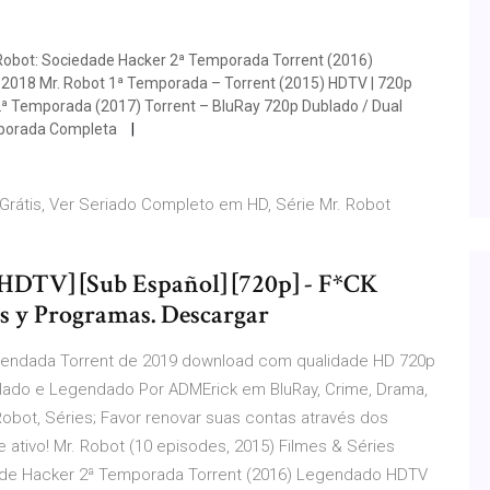
 Robot: Sociedade Hacker 2ª Temporada Torrent (2016)
2018 Mr. Robot 1ª Temporada – Torrent (2015) HDTV | 720p
2ª Temporada (2017) Torrent – BluRay 720p Dublado / Dual
emporada Completa
Grátis, Ver Seriado Completo em HD, Série Mr. Robot
HDTV] [Sub Español] [720p] - F*CK
ies y Programas. Descargar
egendada Torrent de 2019 download com qualidade HD 720p
lado e Legendado Por ADMErick em BluRay, Crime, Drama,
bot, Séries; Favor renovar suas contas através dos
 ativo! Mr. Robot (10 episodes, 2015) Filmes & Séries
dade Hacker 2ª Temporada Torrent (2016) Legendado HDTV