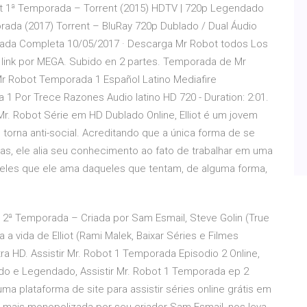
ot 1ª Temporada – Torrent (2015) HDTV | 720p Legendado
rada (2017) Torrent – BluRay 720p Dublado / Dual Áudio
orada Completa 10/05/2017 · Descarga Mr Robot todos Los
 link por MEGA. Subido en 2 partes. Temporada de Mr
Mr Robot Temporada 1 Español Latino Mediafire
 Por Trece Razones Audio latino HD 720 - Duration: 2:01.
 Mr. Robot Série em HD Dublado Online, Elliot é um jovem
rna anti-social. Acreditando que a única forma de se
s, ele alia seu conhecimento ao fato de trabalhar em uma
eles que ele ama daqueles que tentam, de alguma forma,
2ª Temporada – Criada por Sam Esmail, Steve Golin (True
a vida de Elliot (Rami Malek, Baixar Séries e Filmes
a HD. Assistir Mr. Robot 1 Temporada Episodio 2 Online,
ado e Legendado, Assistir Mr. Robot 1 Temporada ep 2
ma plataforma de site para assistir séries online grátis em